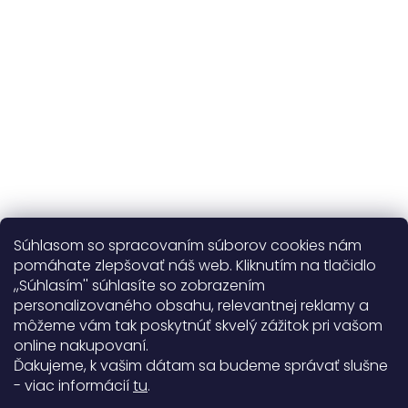
365 dní
na výmenu
Viac o nás
Súhlasom so spracovaním súborov cookies nám
pomáhate zlepšovať náš web. Kliknutím na tlačidlo
,,Súhlasím'' súhlasíte so zobrazením
personalizovaného obsahu, relevantnej reklamy a
Užitočné informácie
môžeme vám tak poskytnúť skvelý zážitok pri vašom
online nakupovaní.
Obecné informácie
Ďakujeme, k vašim dátam sa budeme správať slušne
- viac informácií
tu
.
Doprava a platba