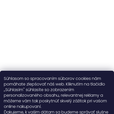
kvalitné prírodné materiály
365 dní
na výmenu
Viac o nás
Súhlasom so spracovaním súborov cookies nám
pomáhate zlepšovať náš web. Kliknutím na tlačidlo
,,Súhlasím'' súhlasíte so zobrazením
personalizovaného obsahu, relevantnej reklamy a
Užitočné informácie
môžeme vám tak poskytnúť skvelý zážitok pri vašom
online nakupovaní.
Obecné informácie
Ďakujeme, k vašim dátam sa budeme správať slušne