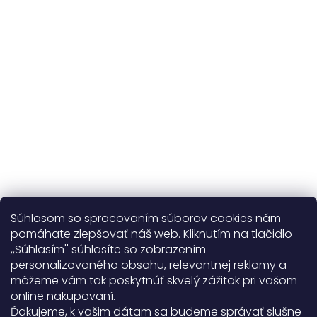
kvalitné prírodné materiály
365 dní
na výmenu
Viac o nás
Súhlasom so spracovaním súborov cookies nám
pomáhate zlepšovať náš web. Kliknutím na tlačidlo
,,Súhlasím'' súhlasíte so zobrazením
personalizovaného obsahu, relevantnej reklamy a
Užitočné informácie
môžeme vám tak poskytnúť skvelý zážitok pri vašom
online nakupovaní.
Obecné informácie
Ďakujeme, k vašim dátam sa budeme správať slušne