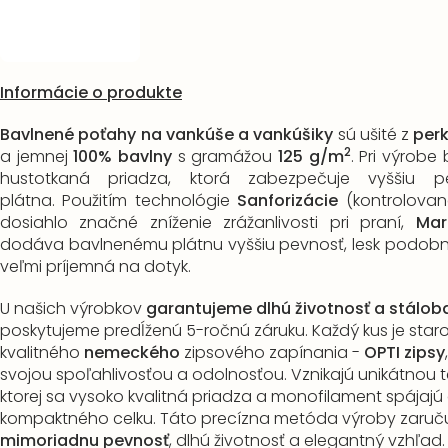
Informácie o produkte
Bavlnené poťahy na vankúše a vankúšiky
sú ušité z
per
2
a jemnej
100% bavlny
s gramážou
125 g/m
. Pri výrobe 
hustotkaná priadza, ktorá zabezpečuje vyššiu p
plátna. Použitím technológie
Sanforizácie
(kontrolované
dosiahlo značné zníženie zrážanlivosti pri praní,
Mar
dodáva bavlnenému plátnu vyššiu pevnosť, lesk podobn
veľmi príjemná na dotyk.
U našich výrobkov
garantujeme dlhú životnosť a stálob
poskytujeme predĺženú 5-ročnú záruku. Každý kus je staros
kvalitného
nemeckého
zipsového zapínania -
OPTI zipsy
svojou spoľahlivosťou a odolnosťou. Vznikajú unikátnou t
ktorej sa vysoko kvalitná priadza a monofilament spájaj
kompaktného celku. Táto precízna metóda výroby zaruč
mimoriadnu pevnosť
, dlhú životnosť a elegantný vzhľad