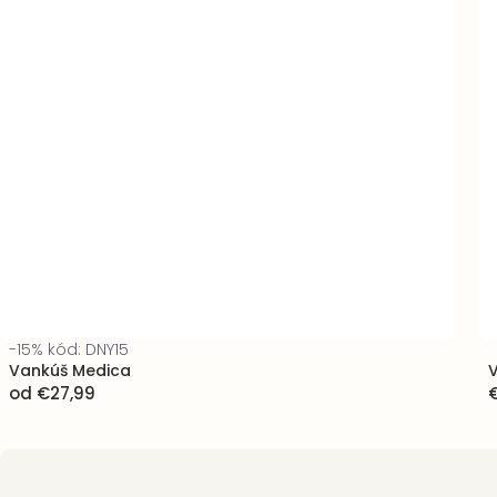
-15% kód: DNY15
Vankúš Medica
V
od
€27,99
Zápätie