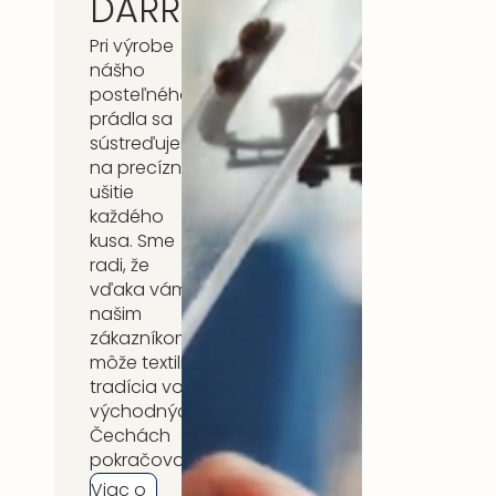
DARRÉ
Pri výrobe
nášho
posteľného
prádla sa
sústreďujeme
na precízne
ušitie
každého
kusa. Sme
radi, že
vďaka vám,
našim
zákazníkom,
môže textilná
tradícia vo
východných
Čechách
pokračovať.
Viac o