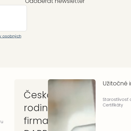
Odoberať newsletter
y osobných
Užitočné 
Česká
Starostlivosť
rodinná
Certifikáty
firma
ru