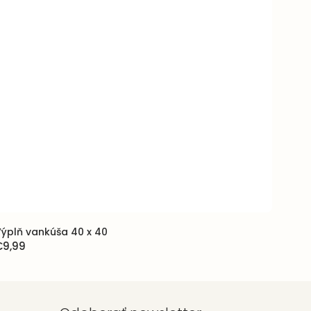
ýplň vankúša 40 x 40
€9,99