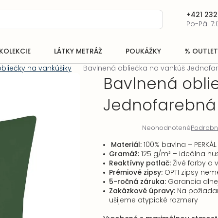
+421 232
Po-Pá: 7:
KOLEKCIE
LÁTKY METRÁŽ
POUKÁŽKY
% OUTLET
bliečky na vankúšiky
Bavlnená obliečka na vankúš Jednofar
Bavlnená obli
Jednofarebná 
Neohodnotené
Podrobn
Priemerné
hodnotenie
Materiál:
100% bavlna – PERKÁL
produktu
Gramáž:
125 g/m² – ideálna hu
je
Reaktívny potlač:
Živé farby a 
0,0
Prémiové zipsy:
OPTI zipsy neme
z
5-ročná záruka:
Garancia dlhej 
5
Zakázkové úpravy:
Na požiada
hviezdičiek.
ušijeme atypické rozmery