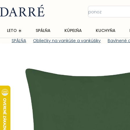
Prejsť
na
obsah
LETO ☀️
SPÁLŇA
KÚPEĽŇA
KUCHYŇA
SPÁLŇA
Obliečky na vankúše a vankúšiky
Bavlnené o
Domov