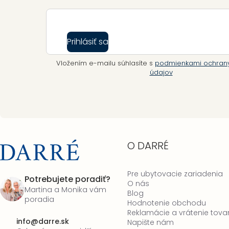
Prihlásiť sa
Vložením e-mailu súhlasíte s
podmienkami ochran
údajov
O DARRÉ
Pre ubytovacie zariadenia
Potrebujete poradiť?
O nás
Martina a Monika vám
Blog
poradia
Hodnotenie obchodu
Reklamácie a vrátenie tova
info
@
darre.sk
Napište nám