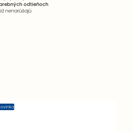
farebných odtieňoch
iež nenarúšajú
ovinka