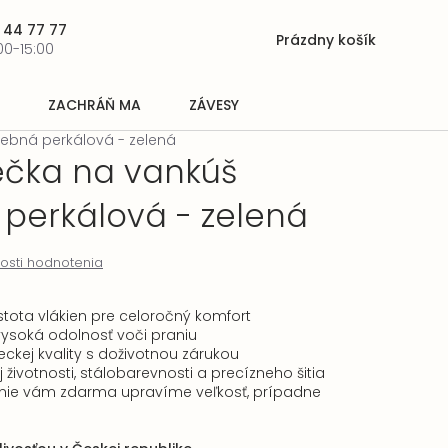
 44 77 77
Prázdny košík
Nákupný
00-15:00
košík
ZACHRÁŇ MA
ZÁVESY
ebná perkálová - zelená
ečka na vankúš
perkálová - zelená
osti hodnotenia
stota vlákien pre celoročný komfort
vysoká odolnosť voči praniu
ckej kvality s doživotnou zárukou
životnosti, stálobarevnosti a precízneho šitia
nie vám zdarma upravíme veľkosť, prípadne