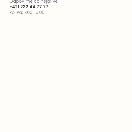
Odpovíme co nejdříve
+421 232 44 77 77
Po-Pá: 7:00-15:00