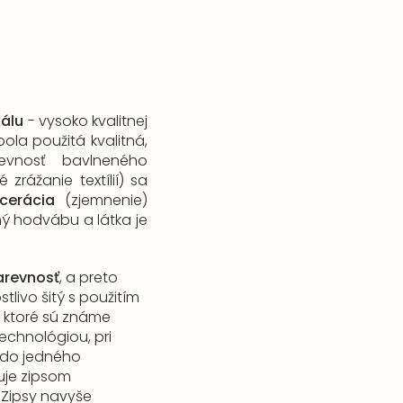
kálu
- vysoko kvalitnej
bola použitá kvalitná,
evnosť bavlneného
 zrážanie textílií) sa
cerácia
(zjemnenie)
ý hodvábu a látka je
arevnosť
, a preto
tlivo šitý s použitím
, ktoré sú známe
echnológiou, pri
ú do jedného
uje zipsom
. Zipsy navyše