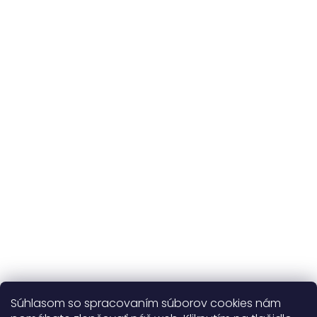
Originálne vzory
a vlastná výroba
Udržateľnosť
kvalitné prírodné materiály
365 dní
na výmenu
Viac o nás
Súhlasom so spracovaním súborov cookies nám