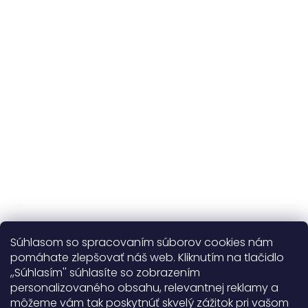
Udržateľnosť
kvalitné prírodné materiály
365 dní
na výmenu
Viac o nás
Súhlasom so spracovaním súborov cookies nám
pomáhate zlepšovať náš web. Kliknutím na tlačidlo
,,Súhlasím'' súhlasíte so zobrazením
personalizovaného obsahu, relevantnej reklamy a
Užitočné informácie
môžeme vám tak poskytnúť skvelý zážitok pri vašom