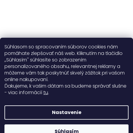
Súhlasom so spracovaním súborov cookies nám
pomáhate zlepšovať náš web. Kliknutím na tlačidlo
,,Súhlasím'' súhlasíte so zobrazením
personalizovaného obsahu, relevantnej reklamy a
Užitočné informácie
môžeme vám tak poskytnúť skvelý zážitok pri vašom
online nakupovaní.
Obecné informácie
Ďakujeme, k vašim dátam sa budeme správať slušne
- viac informácií
tu
.
Doprava a platba
99%
Nastavenie
771 hodnotení
Copyright 2026
Darré
. Všetky práva vyhradené.
Súhlasím