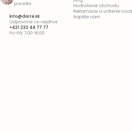
Blog
poradia
Hodnotenie obchodu
Reklamácie a vrátenie tova
info
@
darre.sk
Napište nám
Odpovíme co nejdříve
+421 232 44 77 77
Po-Pá: 7:00-15:00