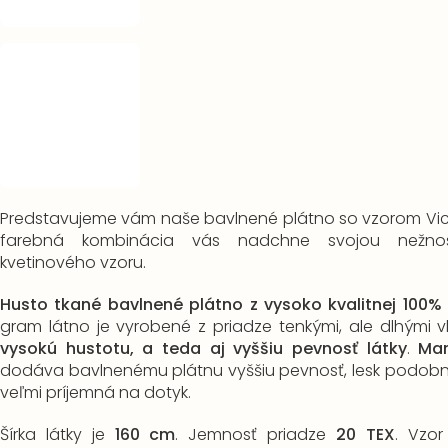
Predstavujeme vám naše bavlnené plátno so vzorom Vict
farebná kombinácia vás nadchne svojou nežno
kvetinového vzoru.
Husto tkané bavlnené plátno z vysoko kvalitnej 100%
gram látno je vyrobené z priadze tenkými, ale dlhými vl
vysokú hustotu, a teda aj vyššiu pevnosť látky
.
Ma
dodáva bavlnenému plátnu vyššiu pevnosť, lesk podobn
veľmi príjemná na dotyk.
Šírka látky je
160 cm
. Jemnosť priadze
20 TEX
. Vzor