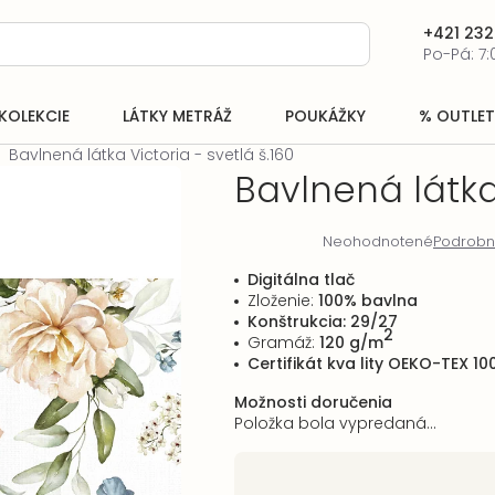
+421 232
Po-Pá: 7:
KOLEKCIE
LÁTKY METRÁŽ
POUKÁŽKY
% OUTLET
Bavlnená látka Victoria - svetlá š.160
Bavlnená látka 
Neohodnotené
Podrobn
Priemerné
hodnotenie
Digitálna tlač
produktu
Zloženie:
100% bavlna
je
Konštrukcia: 29/27
0,0
2
Gramáž:
120 g/m
z
Certifikát kva
lity OEKO-TEX 10
5
hviezdičiek.
Možnosti doručenia
Položka bola vypredaná…