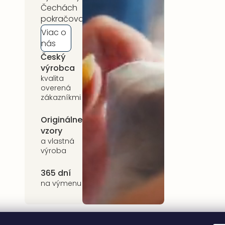
Čechách
pokračovať.
Viac o
nás
Český
5 rokov
výrobca
záruka
kvalita
na celý
overená
sortiment
zákazníkmi
Originálne
Udržateľnosť
vzory
kvalitné prírodné
materiály
a vlastná
výroba
365 dní
na výmenu