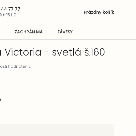
 44 77 77
Prázdny košík
Nákupný
00-15:00
košík
ZACHRÁŇ MA
ZÁVESY
Victoria - svetlá š.160
osti hodnotenia
0