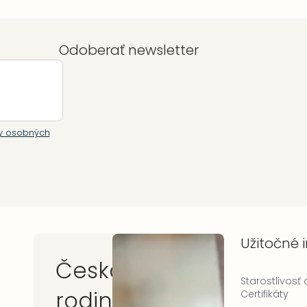
Odoberať newsletter
y osobných
Užitočné 
Česká
Starostlivosť
rodinná
Certifikáty