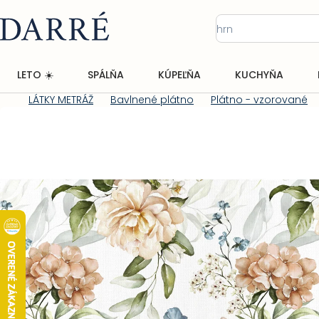
Prejsť
na
obsah
LETO ☀️
SPÁLŇA
KÚPEĽŇA
KUCHYŇA
LÁTKY METRÁŽ
Bavlnené plátno
Plátno - vzorované
Domov