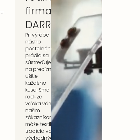
firma
ru
DARRÉ
Pri výrobe
nášho
posteľného
prádla sa
sústreďujeme
na precízne
ušitie
každého
kusa. Sme
radi, že
vďaka vám,
našim
zákazníkom,
môže textilná
tradícia vo
východných