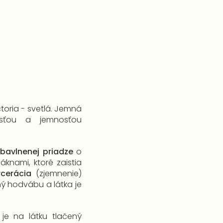
oria - svetlá. Jemná
sťou a jemnosťou
 bavlnenej priadze
o
áknami, ktoré zaistia
rcerácia
(zjemnenie)
ý hodvábu a látka je
 je na látku tlačený