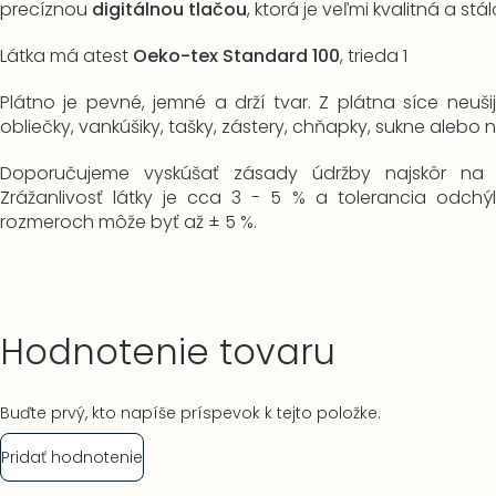
precíznou
digitálnou tlačou
, ktorá je veľmi kvalitná a st
Látka má atest
Oeko-tex Standard 100
, trieda 1
Plátno je pevné, jemné a drží tvar. Z plátna síce neušije
obliečky, vankúšiky, tašky, zástery, chňapky, sukne alebo
Doporučujeme vyskúšať zásady údržby najskôr na 
Zrážanlivosť látky je cca 3 - 5 % a t
olerancia odchý
rozmeroch môže byť až ± 5 %.
Hodnotenie tovaru
Buďte prvý, kto napíše príspevok k tejto položke.
Pridať hodnotenie