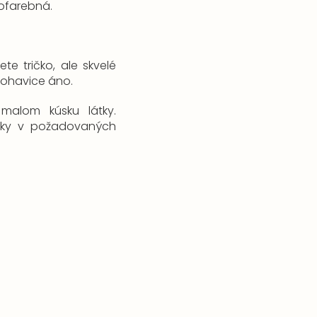
álofarebná.
te tričko, ale skvelé
 nohavice áno.
malom kúsku látky.
lky v požadovaných