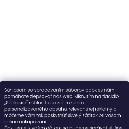
kvalitné prírodné materiály
365 dní
na výmenu
Viac o nás
Súhlasom so spracovaním súborov cookies nám
pomáhate zlepšovať náš web. Kliknutím na tlačidlo
,,Súhlasím'' súhlasíte so zobrazením
personalizovaného obsahu, relevantnej reklamy a
Užitočné informácie
môžeme vám tak poskytnúť skvelý zážitok pri vašom
online nakupovaní.
Obecné informácie
Ďakujeme, k vašim dátam sa budeme správať slušne