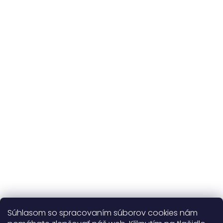
Originálne vzory
a vlastná výroba
Udržateľnosť
kvalitné prírodné materiály
365 dní
na výmenu
Viac o nás
Súhlasom so spracovaním súborov cookies nám