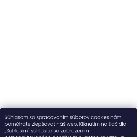
a vlastná výroba
Udržateľnosť
kvalitné prírodné materiály
365 dní
na výmenu
Viac o nás
Súhlasom so spracovaním súborov cookies nám
pomáhate zlepšovať náš web. Kliknutím na tlačidlo
,,Súhlasím'' súhlasíte so zobrazením