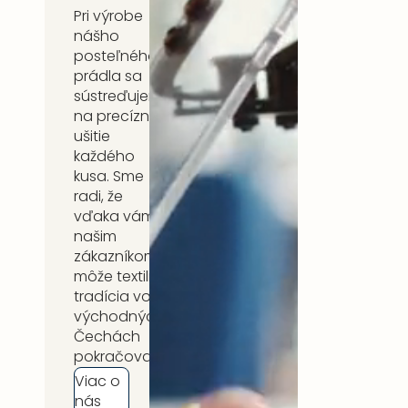
Pri výrobe
nášho
posteľného
prádla sa
sústreďujeme
na precízne
ušitie
každého
kusa. Sme
radi, že
vďaka vám,
našim
zákazníkom,
môže textilná
tradícia vo
východných
Čechách
pokračovať.
Viac o
nás