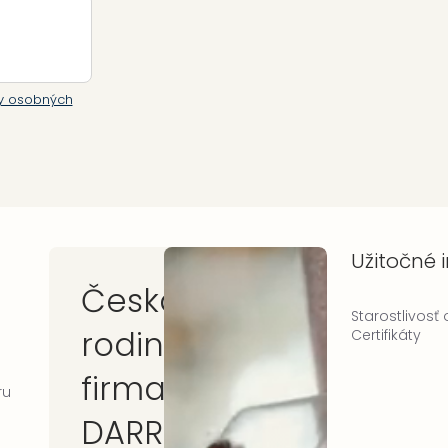
y osobných
Užitočné 
Česká
Starostlivosť
rodinná
Certifikáty
firma
ru
DARRÉ