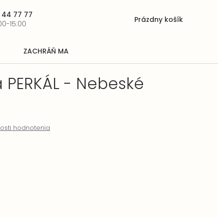
 44 77 77
Prázdny košík
Nákupný
00-15:00
košík
ZACHRÁŇ MA
a PERKÁL - Nebeské
osti hodnotenia