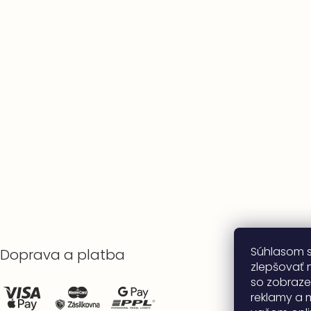
Súhlasom 
Doprava a platba
zlepšovať n
so zobraze
reklamy a 