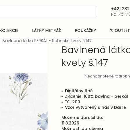
+421 232
Po-Pá: 7:
KOLEKCIE
LÁTKY METRÁŽ
POUKÁŽKY
% OUTLET
Bavlnená látka PERKÁL - Nebeské kvety š.147
Bavlnená látk
kvety š.147
Neohodnotené
Podrobn
Priemerné
hodnotenie
produktu
Digitálny tlač
je
Zloženie:
100% bavlna - perkál
0,0
TC:
200
z
Vzor vytvorený u nás v Darré
5
hviezdičiek.
Môžeme doručiť do:
11.8.2026
Možnosti doručenia