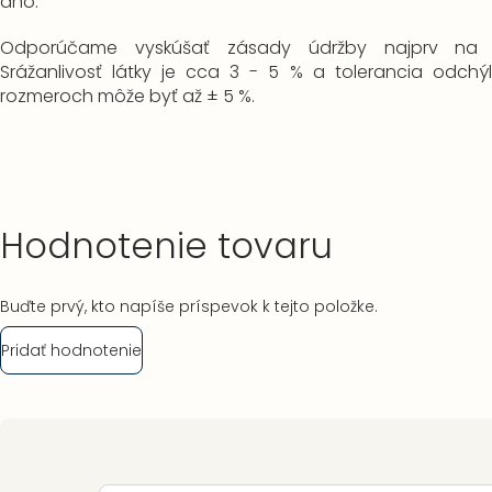
áno.
Odporúčame vyskúšať zásady údržby najprv na 
Srážanlivosť látky je cca 3 - 5 % a t
olerancia odchý
rozmeroch môže byť až ± 5 %.
Hodnotenie tovaru
Buďte prvý, kto napíše príspevok k tejto položke.
Pridať hodnotenie
Zápätie