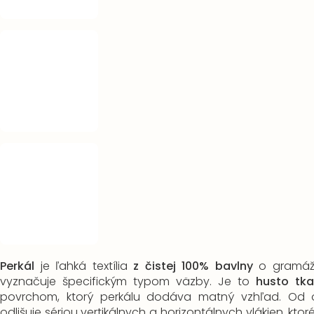
Perkál
je ľahká textília
z čistej 100% bavlny
o gramáž
vyznačuje špecifickým typom väzby. Je to
husto tka
povrchom, ktorý perkálu dodáva matný vzhľad. Od o
odlišuje sériou vertikálnych a horizontálnych vlákien, kto