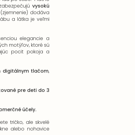
é zabezpečujú
vysokú
a
(zjemnenie) dodáva
ábu a látka je veľmi
senciou elegancie a
ých motýľov, ktoré sú
ajúc pocit pokoja a
ym
digitálnym tlačom
,
ikované pre deti do 3
 komerčné účely.
te tričko, ale skvelé
sukne alebo nohavice