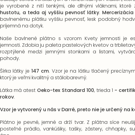
je vyrobené z nití tenkými, ale dlhými vláknami, ktor
hustotu, a teda aj vyššiu pevnosť látky
.
Mercerizáci
bavlnenému plátku vyššiu pevnosť, lesk podobný hodv
príjemná na dotyk.
Naše bavlnené plátno s vzorom Kvety jemnosti je e
jemnosti. Zdobia ju paleta pastelových kvetov a trblietav
rozptýlené medzi jemnými stonkami a listami, vytvár
pohody.
Šírka látky je
147 cm
. Vzor je na látku tlačený precízn
ktorý je veľmi kvalitný a stálobarevný.
Látka má atest
Oeko-tex Standard 100
, trieda 1
-
certif
rokov
.
Vzor je vytvorený u nás v Darré, preto nie je určený na
Plátno je pevné, jemné a drží tvar. Z plátna síce neušije
posteľné prádlo, vankúšiky, tašky, zástery, chňapky, 