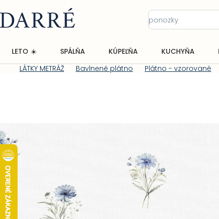
Prejsť
na
obsah
LETO ☀️
SPÁLŇA
KÚPEĽŇA
KUCHYŇA
LÁTKY METRÁŽ
Bavlnené plátno
Plátno - vzorované
Domov