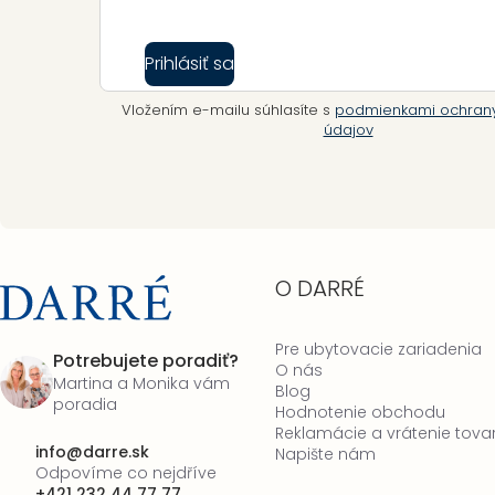
Prihlásiť sa
Vložením e-mailu súhlasíte s
podmienkami ochran
údajov
O DARRÉ
Pre ubytovacie zariadenia
Potrebujete poradiť?
O nás
Martina a Monika vám
Blog
poradia
Hodnotenie obchodu
Reklamácie a vrátenie tova
info
@
darre.sk
Napište nám
Odpovíme co nejdříve
+421 232 44 77 77