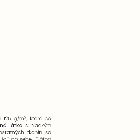
2
i 125
g/m
, ktorá sa
ná látka
s hladkým
statných tkanín sa
ré idú po sebe. Plátno