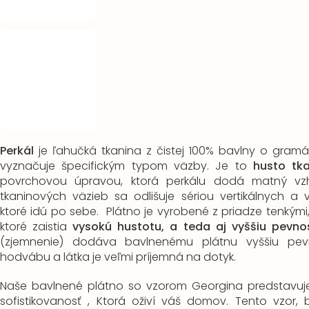
Perkál
je ľahučká tkanina z čistej 100% bavlny o gramá
vyznačuje špecifickým typom väzby. Je to
husto tk
povrchovou úpravou, ktorá perkálu dodá matný vz
tkaninových väzieb sa odlišuje sériou vertikálnych a 
ktoré idú po sebe. Plátno je vyrobené z priadze tenkými,
ktoré zaistia
vysokú hustotu, a teda aj vyššiu pevnos
(zjemnenie) dodáva bavlnenému plátnu vyššiu pev
hodvábu a látka je veľmi príjemná na dotyk.
Naše bavlnené plátno so vzorom Georgina predstavuje
sofistikovanosť , Ktorá oživí váš domov. Tento vzor, ​