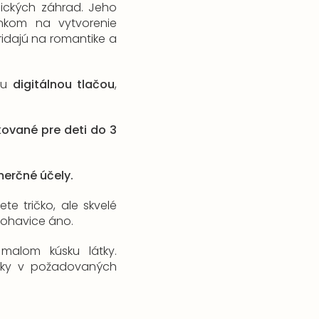
lických záhrad. Jeho
lnkom na vytvorenie
ridajú na romantike a
nou
digitálnou tlačou
,
ikované pre deti do 3
merčné účely.
te tričko, ale skvelé
 nohavice áno.
malom kúsku látky.
lky v požadovaných