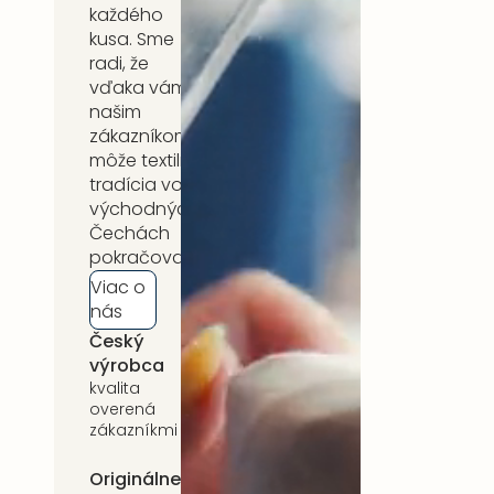
každého
kusa. Sme
radi, že
vďaka vám,
našim
zákazníkom,
môže textilná
tradícia vo
východných
Čechách
pokračovať.
Viac o
nás
Český
5 rokov
výrobca
záruka
kvalita
na celý
overená
sortiment
zákazníkmi
Originálne
Udržateľnosť