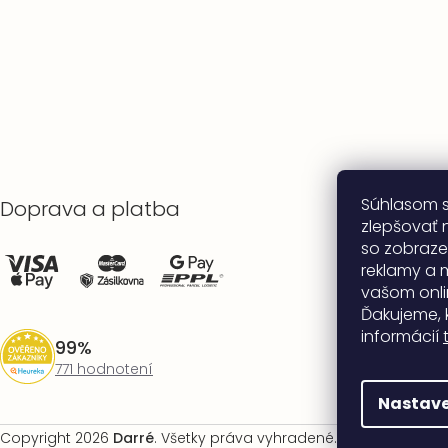
Súhlasom 
Doprava a platba
zlepšovať n
so zobraze
reklamy a 
vašom onli
Ďakujeme, 
informácií
99%
771 hodnotení
Nastave
Copyright 2026
Darré
. Všetky práva vyhradené.