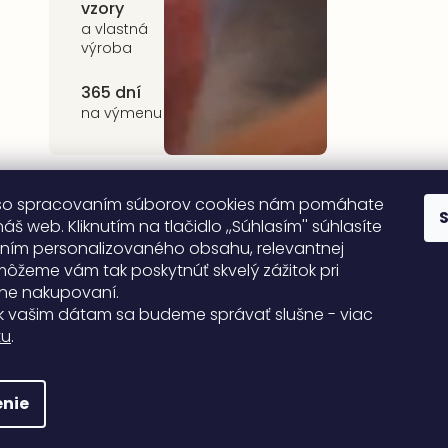
vzory
kvalitné prírodné
materiály
a vlastná
výroba
365 dní
na výmenu
so spracovaním súborov cookies nám pomáhate
áš web. Kliknutím na tlačidlo ,,Súhlasím'' súhlasíte
ním personalizovaného obsahu, relevantnej
môžeme vám tak poskytnúť skvelý zážitok pri
ne nakupovaní.
k vašim dátam sa budeme správať slušne - viac
tu
.
nie
Rodinná firma od roku 2008