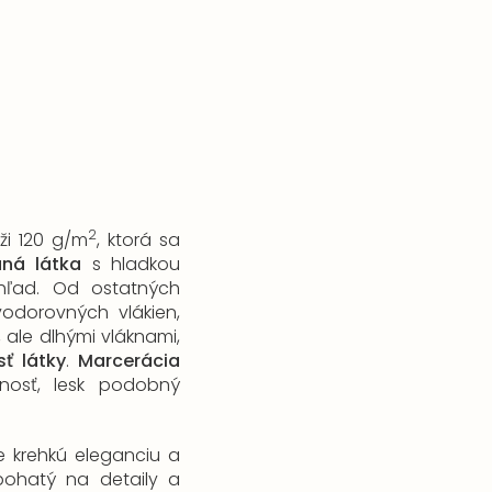
2
ži 120 g/m
, ktorá sa
aná látka
s hladkou
hľad. Od ostatných
vodorovných vlákien,
 ale dlhými vláknami,
ť látky
.
Marcerácia
nosť, lesk podobný
 krehkú eleganciu a
​bohatý na detaily a