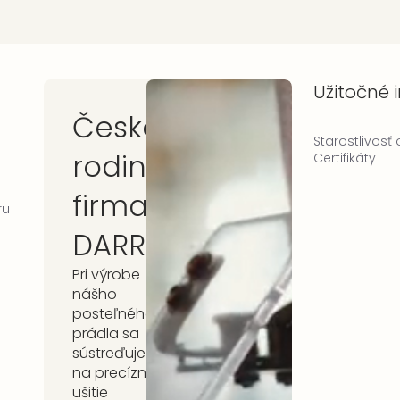
Užitočné 
Česká
Starostlivosť
rodinná
Certifikáty
firma
ru
DARRÉ
Pri výrobe
nášho
posteľného
prádla sa
sústreďujeme
na precízne
ušitie