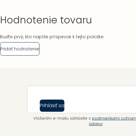
Hodnotenie tovaru
Buďte prvý, kto napíše príspevok k tejto položke.
Pridať hodnotenie
Zápätie
Prihlásiť sa
Vložením e-mailu súhlasíte s
podmienkami ochran
údajov