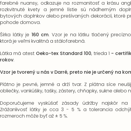
farebné nuansy, odkazuje na rozmanitosť a krásu ang
rozkvitnuté kvety a jemné lístie sú nádherným dop
bytových doplnkov alebo prešívaných dekorácií, ktoré p
pohode domova.
Šírka látky je
160 cm
. Vzor je na látku tlačený precíz
ktorá je veľmi kvalitná a stálofarebná.
Látka má atest
Oeko-tex Standard 100
, trieda 1
-
certif
rokov
.
Vzor je tvorený u nás v Darré, preto nie je určený na ko
Plátno je pevné, jemné a drží tvar. Z plátna síce neušije
obliečky, vankúšiky, tašky, zástery, chňapky, sukne alebo
Doporučujeme vyskúšať zásady údržby najskôr na 
Zrážanlivosť látky je cca 3 - 5 % a t
olerancia odchý
rozmeroch môže byť až ± 5 %.