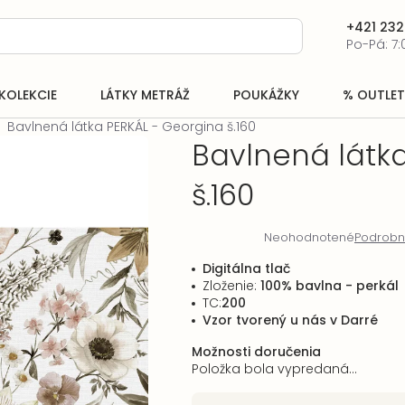
+421 232
Po-Pá: 7:
KOLEKCIE
LÁTKY METRÁŽ
POUKÁŽKY
% OUTLET
Bavlnená látka PERKÁL - Georgina š.160
Bavlnená látk
š.160
Neohodnotené
Podrobn
Priemerné
hodnotenie
Digitálna tlač
produktu
Zloženie:
100% bavlna - perkál
je
TC:
200
0,0
Vzor tvorený u nás v Darré
z
5
Možnosti doručenia
hviezdičiek.
Položka bola vypredaná…