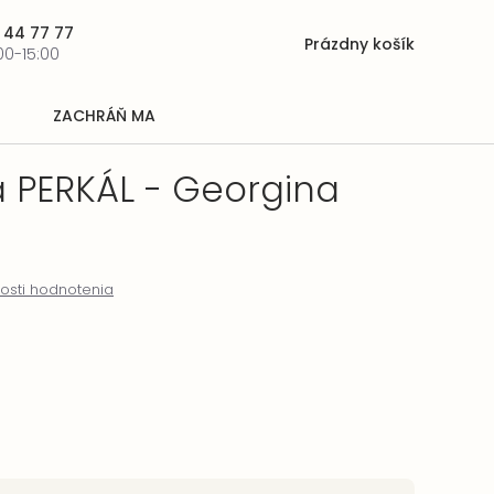
 44 77 77
Prázdny košík
Nákupný
00-15:00
košík
ZACHRÁŇ MA
a PERKÁL - Georgina
osti hodnotenia