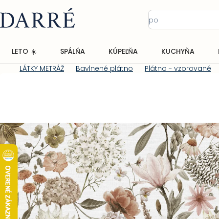
Prejsť
na
obsah
LETO ☀️
SPÁLŇA
KÚPEĽŇA
KUCHYŇA
LÁTKY METRÁŽ
Bavlnené plátno
Plátno - vzorované
Domov