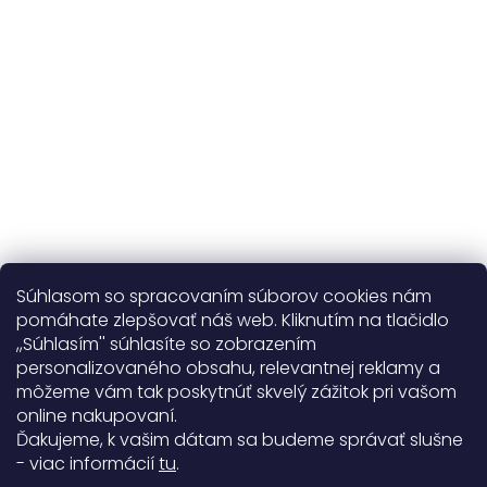
365 dní
na výmenu
Viac o nás
Súhlasom so spracovaním súborov cookies nám
pomáhate zlepšovať náš web. Kliknutím na tlačidlo
,,Súhlasím'' súhlasíte so zobrazením
personalizovaného obsahu, relevantnej reklamy a
Užitočné informácie
môžeme vám tak poskytnúť skvelý zážitok pri vašom
online nakupovaní.
Obecné informácie
Ďakujeme, k vašim dátam sa budeme správať slušne
- viac informácií
tu
.
Doprava a platba