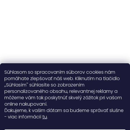
na výmenu
Viac o nás
Súhlasom so spracovaním súborov cookies nám
pomáhate zlepšovať náš web. Kliknutím na tlačidlo
,,Súhlasím'' súhlasíte so zobrazením
personalizovaného obsahu, relevantnej reklamy a
Užitočné informácie
môžeme vám tak poskytnúť skvelý zážitok pri vašom
online nakupovaní.
Obecné informácie
Ďakujeme, k vašim dátam sa budeme správať slušne
- viac informácií
tu
.
Doprava a platba