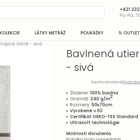
+421 232
Po-Pá: 7:
KOLEKCIE
LÁTKY METRÁŽ
POUKÁŽKY
% OUTLET
čajový lístok - sivá
Bavlnená utier
- sivá
Neohodnotené
Podrobn
Priemerné
hodnotenie
Zloženie:
100% bavlna
produktu
2
Gramáž:
240 g/m
je
Rozmery:
50x70cm
0,0
Vyrobené v EÚ
z
Certifikát OEKO-TEX Standard 
5
Ultrasoft technológie
hviezdičiek.
Možnosti doručenia
Položka bola vypredaná…