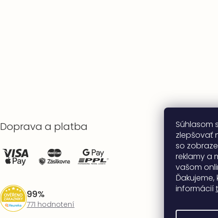
Súhlasom 
Doprava a platba
zlepšovať n
so zobraze
reklamy a 
vašom onli
Ďakujeme, 
informácií
99%
771 hodnotení