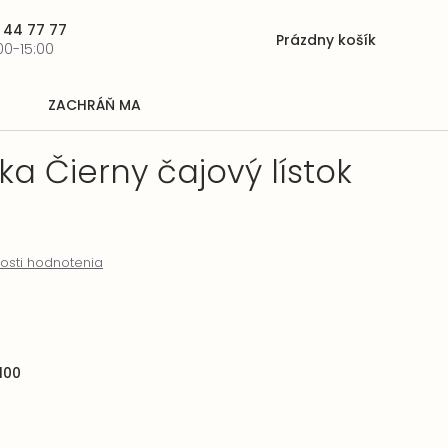
 44 77 77
Prázdny košík
Nákupný
00-15:00
košík
ZACHRÁŇ MA
ka Čierny čajový lístok
osti hodnotenia
100