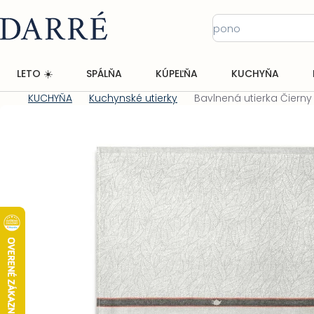
Prejsť
na
obsah
LETO ☀️
SPÁLŇA
KÚPEĽŇA
KUCHYŇA
KUCHYŇA
Kuchynské utierky
Bavlnená utierka Čierny 
Domov