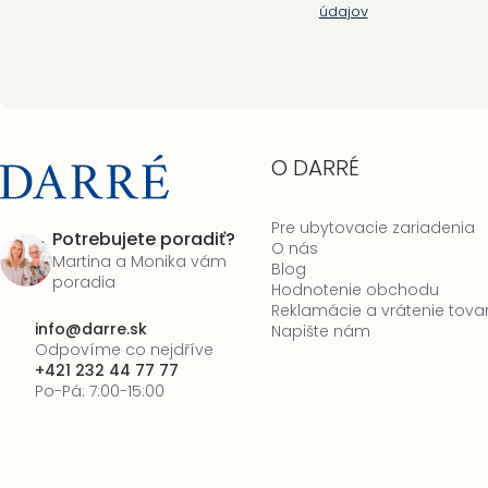
údajov
O DARRÉ
Pre ubytovacie zariadenia
Potrebujete poradiť?
O nás
Martina a Monika vám
Blog
poradia
Hodnotenie obchodu
Reklamácie a vrátenie tova
info
@
darre.sk
Napište nám
Odpovíme co nejdříve
+421 232 44 77 77
Po-Pá: 7:00-15:00