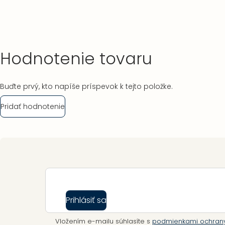
Hodnotenie tovaru
Buďte prvý, kto napíše príspevok k tejto položke.
Pridať hodnotenie
Zápätie
Prihlásiť sa
Vložením e-mailu súhlasíte s
podmienkami ochran