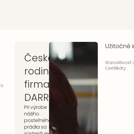
Užitočné 
Česká
Starostlivosť
rodinná
Certifikáty
firma
ru
DARRÉ
Pri výrobe
nášho
posteľného
prádla sa
sústreďujeme