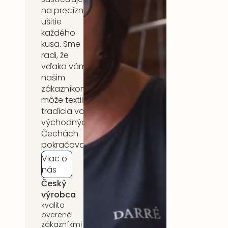
na precízne
ušitie
každého
kusa. Sme
radi, že
vďaka vám,
našim
zákazníkom,
môže textilná
tradícia vo
východných
Čechách
pokračovať.
Viac o
nás
Český
5 rokov
výrobca
záruka
kvalita
na celý
overená
sortiment
zákazníkmi