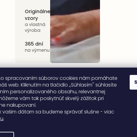
Originálne
Udržateľnosť
vzory
kvalitné prírodné
materiály
a vlastná
výroba
365 dní
na výmenu
so spracovaním súborov cookies nám pomáhate
áš web. Kliknutím na tlačidlo ,,Súhlasím'' súhlasíte
ním personalizovaného obsahu, relevantnej
môžeme vám tak poskytnúť skvelý zážitok pri
ne nakupovaní.
k vašim dátam sa budeme správať slušne - viac
tu
.