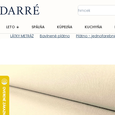
Prejsť
na
obsah
LETO ☀️
SPÁLŇA
KÚPEĽŇA
KUCHYŇA
LÁTKY METRÁŽ
Bavlnené plátno
Plátno - jednofarebn
Domov