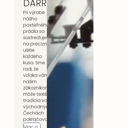
DARRÉ
Pri výrobe
nášho
posteľného
prádla sa
sústreďujeme
na precízne
ušitie
každého
kusa. Sme
radi, že
vďaka vám,
našim
zákazníkom,
môže textilná
tradícia vo
východných
Čechách
pokračovať.
Viac o