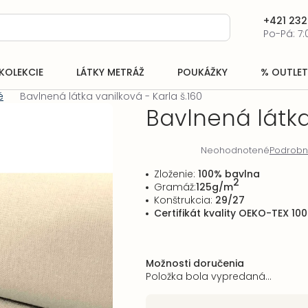
+421 232
Po-Pá: 7:
KOLEKCIE
LÁTKY METRÁŽ
POUKÁŽKY
% OUTLET
é
Bavlnená látka vanilková - Karla š.160
Bavlnená látka
Neohodnotené
Podrobn
Priemerné
hodnotenie
Zloženie:
100% bavlna
produktu
2
Gramáž:
125g/m
je
Konštrukcia:
29/27
0,0
Certifikát kvality OEKO-TEX 100
z
5
hviezdičiek.
Možnosti doručenia
Položka bola vypredaná…