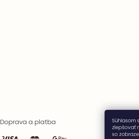
Súhlasom 
Doprava a platba
zlepšovať n
so zobraze