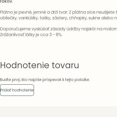
rokov
.
Plátno je pevné, jemné a drží tvar. Z plátna síce neušijete t
obliečky, vankúšiky, tašky, zástery, chňapky, sukne alebo
Doporučujeme vyskúšať zásady údržby najskôr na malom 
Zrážanlivosť látky je cca 3 - 8%.
Hodnotenie tovaru
Buďte prvý, kto napíše príspevok k tejto položke.
Pridať hodnotenie
Zápätie