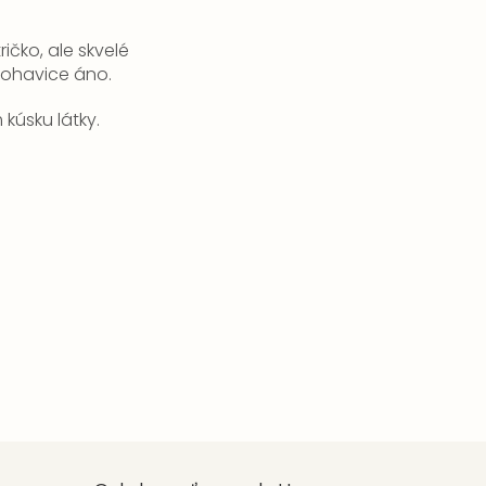
ričko, ale skvelé
 nohavice áno.
kúsku látky.