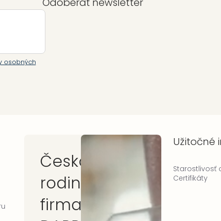
Odoberať newsletter
y osobných
Užitočné 
Česká
Starostlivosť
rodinná
Certifikáty
firma
ru