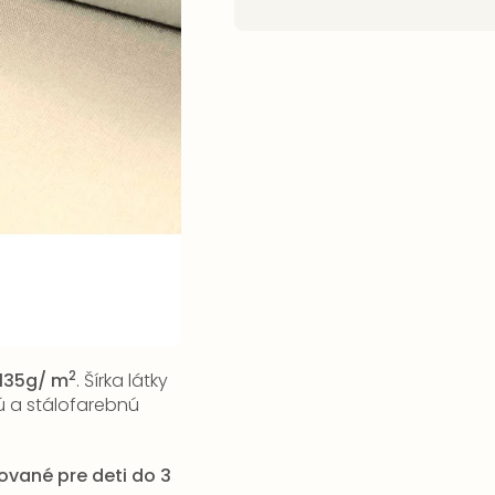
2
135g/ m
. Šírka látky
nú a stálofarebnú
kované pre deti do 3