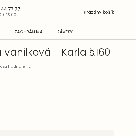
 44 77 77
Prázdny košík
Nákupný
00-15:00
košík
ZACHRÁŇ MA
ZÁVESY
 vanilková - Karla š.160
osti hodnotenia