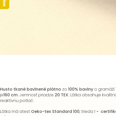
Husto tkané bavlnené plátno
zo
100% bavlny
o gramáži
je
160 cm
. Jemnosť priadze
20 TEX
. Látka obsahuje kvalit
reaktívnu potlač.
Látka má atest
Oeko-tex Standard 100
, trieda 1
-
certifi