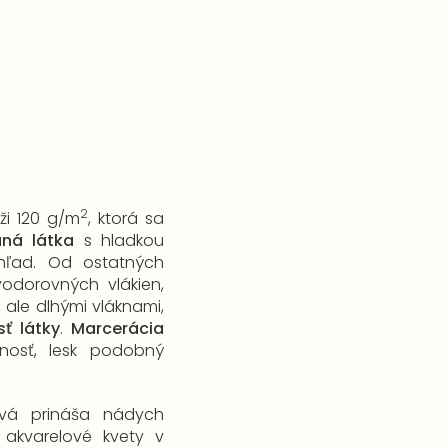
2
ži 120 g/m
, ktorá sa
aná látka
s hladkou
hľad. Od ostatných
vodorovných vlákien,
 ale dlhými vláknami,
ť látky
.
Marcerácia
nosť, lesk podobný
vá prináša nádych
akvarelové kvety v