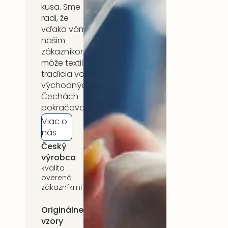
kusa. Sme
radi, že
vďaka vám,
našim
zákazníkom,
môže textilná
tradícia vo
východných
Čechách
pokračovať.
Viac o
nás
Český
5 rokov
výrobca
záruka
kvalita
na celý
overená
sortiment
zákazníkmi
Originálne
Udržateľnosť
vzory
kvalitné prírodné