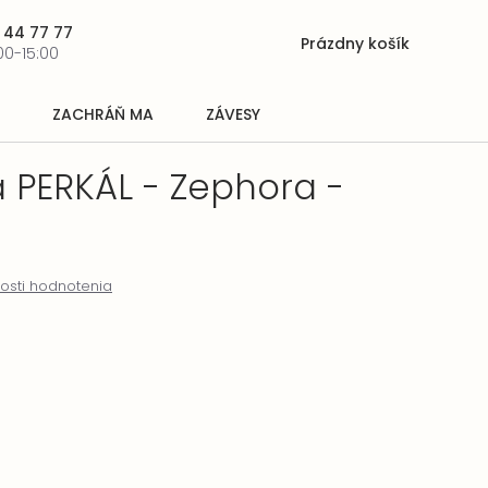
 44 77 77
Prázdny košík
Nákupný
00-15:00
košík
ZACHRÁŇ MA
ZÁVESY
 PERKÁL - Zephora -
osti hodnotenia