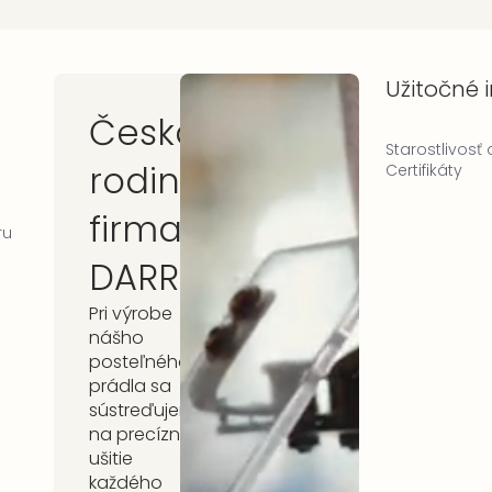
Užitočné 
Česká
Starostlivosť
rodinná
Certifikáty
firma
ru
DARRÉ
Pri výrobe
nášho
posteľného
prádla sa
sústreďujeme
na precízne
ušitie
každého