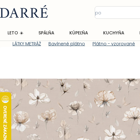
Prejsť
na
obsah
LETO ☀️
SPÁLŇA
KÚPEĽŇA
KUCHYŇA
LÁTKY METRÁŽ
Bavlnené plátno
Plátno - vzorované
Domov