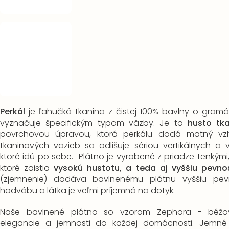
Perkál
je ľahučká tkanina z čistej 100% bavlny o gramá
vyznačuje špecifickým typom väzby. Je to
husto tk
povrchovou úpravou, ktorá perkálu dodá matný vz
tkaninových väzieb sa odlišuje sériou vertikálnych a 
ktoré idú po sebe. Plátno je vyrobené z priadze tenkými,
ktoré zaistia
vysokú hustotu, a teda aj vyššiu pevnos
(zjemnenie) dodáva bavlnenému plátnu vyššiu pev
hodvábu a látka je veľmi príjemná na dotyk.
Naše bavlnené plátno so vzorom Zephora - béžo
elegancie a jemnosti do každej domácnosti. Jemné 