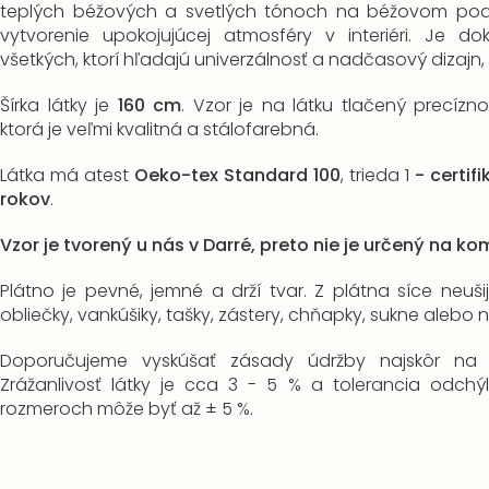
teplých béžových a svetlých tónoch na béžovom pod
vytvorenie upokojujúcej atmosféry v interiéri. Je d
všetkých, ktorí hľadajú univerzálnosť a nadčasový dizajn,
Šírka látky je
160 cm
. Vzor je na látku tlačený precíz
ktorá je veľmi kvalitná a stálofarebná.
Látka má atest
Oeko-tex Standard 100
, trieda 1
-
certif
rokov
.
Vzor je tvorený u nás v Darré, preto nie je určený na ko
Plátno je pevné, jemné a drží tvar. Z plátna síce neušije
obliečky, vankúšiky, tašky, zástery, chňapky, sukne alebo
Doporučujeme vyskúšať zásady údržby najskôr na 
Zrážanlivosť látky je cca 3 - 5 % a t
olerancia odchý
rozmeroch môže byť až ± 5 %.