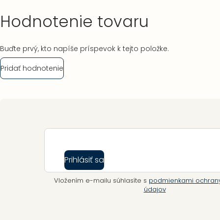
Hodnotenie tovaru
Buďte prvý, kto napíše príspevok k tejto položke.
Pridať hodnotenie
Zápätie
Prihlásiť sa
Vložením e-mailu súhlasíte s
podmienkami ochran
údajov