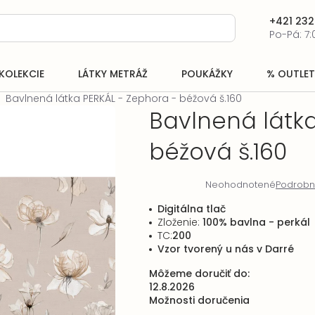
+421 232
Po-Pá: 7:
KOLEKCIE
LÁTKY METRÁŽ
POUKÁŽKY
% OUTLET
Bavlnená látka PERKÁL - Zephora - béžová š.160
Bavlnená látka
béžová š.160
Neohodnotené
Podrobn
Priemerné
hodnotenie
Digitálna tlač
produktu
Zloženie:
100% bavlna - perkál
je
TC:
200
0,0
Vzor tvorený u nás v Darré
z
5
Môžeme doručiť do:
hviezdičiek.
12.8.2026
Možnosti doručenia