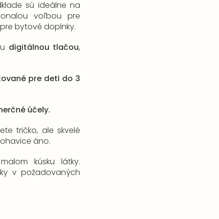
klade sú ideálne na
okonalou voľbou pre
 pre bytové doplnky.
nou
digitálnou tlačou
,
ikované pre deti do 3
merčné účely.
te tričko, ale skvelé
 nohavice áno.
malom kúsku látky.
lky v požadovaných