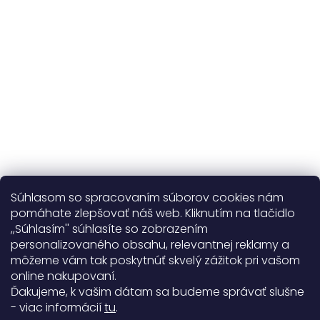
365 dní
na výmenu
Viac o nás
Súhlasom so spracovaním súborov cookies nám
pomáhate zlepšovať náš web. Kliknutím na tlačidlo
,,Súhlasím'' súhlasíte so zobrazením
personalizovaného obsahu, relevantnej reklamy a
Užitočné informácie
môžeme vám tak poskytnúť skvelý zážitok pri vašom
online nakupovaní.
Obecné informácie
Ďakujeme, k vašim dátam sa budeme správať slušne
- viac informácií
tu
.